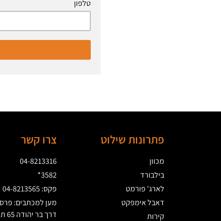
טלפון
פתרונות שילוט
צרו קשר
מכוון
04-8213316
בילבורד
3582*
לארג' פורמט
פקס: 04-8213565
דאבל אימפקט
מען למכתבים: פרסו
קירות