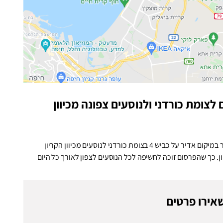
ש 4 לנכנסים לצומת כורדני ולנוסעים צפונה מכיוון
שלט Large format בגודל כ-33 מ"ר במיקום אדיר על כביש 4 בצומת כורדני לנוסעים מכיוון הקריון
ן. כך שהפרסום זוכה לחשיפה לכל הנוסעים לצפון לאורך כל היום
אירו פרטים