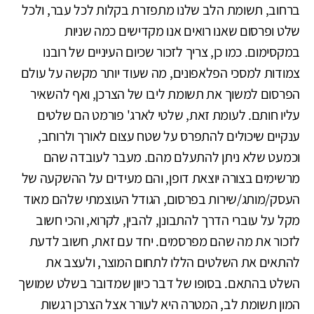
ברחוב, תשומת הלב שלנו מתפזרת בקלות לכל עבר, ולכל
שלט ופרסום שאנו רואים אנו מקדישים כמה שניות
במקסימום. כמו כן, צריך לזכור שכיום העיניים של רובנו
צמודות למסכי הפלאפונים, מה שעוד יותר מקשה על עולם
הפרסום למשוך את תשומת ליבו של הצרכן, ואף להשאיר
עליו חותם. לעומת זאת, שלטי לארג' פורמט הם שלטים
ענקיים שיכולים להתפרס על שטח עצום לאורך ולרוחב,
וכמעט שלא ניתן להתעלם מהם. מעבר לעובדה שהם
מרשימים בצורה יוצאת דופן, והם מעידים על ההשקעה של
העסק/מותג/שירות בפרסום, הגודל העוצמתי שלהם מאוד
מקל על עוברי הדרך להתבונן, להבין, לקרוא, והכי חשוב
לזכור את מה שהם מפרסמים. יחד עם זאת, חשוב לדעת
להתאים את השלטים הללו לתחום המוצר, ולעצב את
השלט בהתאם. בסופו של דבר כיוון שמדובר בשלט שמושך
המון תשומת לב, המטרה היא לעורר אצל הצרכן רגשות